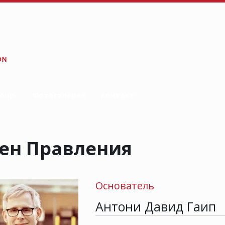
мощь
Фотогалерея
контакт
ен Правления
Основатель
Антони Давид Гаип