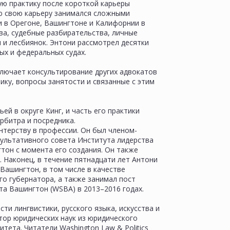
ую практику после короткой карьеры
сю свою карьеру занимался сложными
 в Орегоне, Вашингтоне и Калифорнии в
ава, судебные разбирательства, личные
и и лесбиянок. Энтони рассмотрел десятки
ых и федеральных судах.
лючает консультирование других адвокатов
ику, вопросы занятости и связанные с этим
ей в округе Кинг, и часть его практики
арбитра и посредника.
нтерству в профессии. Он был членом-
ультативного совета Института лидерства
тон с момента его создания. Он также
 Наконец, в течение пятнадцати лет Антони
Вашингтон, в том числе в качестве
о губернатора, а также занимал пост
та Вашингтон (WSBA) в 2013–2016 годах.
ти лингвистики, русского языка, искусства и
тор юридических наук из юридического
тета. Читатели Washington Law & Politics