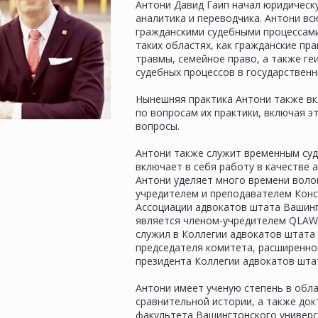
Антони Давид Гаип начал юридическ
аналитика и переводчика. Антони в
гражданскими судебными процессами
таких областях, как гражданские пр
травмы, семейное право, а также ге
судебных процессов в государственн
Нынешняя практика Антони также вк
по вопросам их практики, включая эт
вопросы.
Антони также служит временным судь
включает в себя работу в качестве 
Антони уделяет много времени воло
учредителем и преподавателем Конс
Ассоциации адвокатов штата Вашинг
является членом-учредителем QLAW.
служил в Коллегии адвокатов штата 
председателя комитета, расширенног
президента Коллегии адвокатов шта
Антони имеет ученую степень в облас
сравнительной истории, а также док
факультета Вашингтонского универси