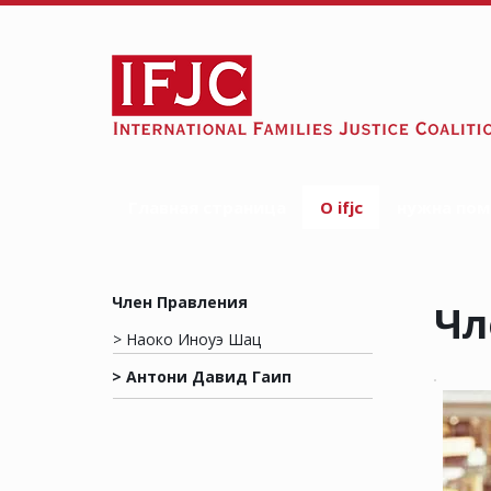
Главная страница
O ifjc
нужна по
Член Правления
Чл
> Наоко Иноуэ Шац
> Антони Давид Гаип