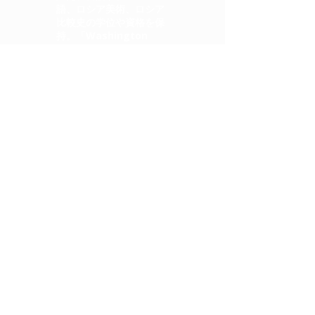
語、ロシア美術、ロシア
比較史の学位や資格を保
持。「Washington
Law & Politics」読者に
よる投票の結果、2002年
に法律分野で「希望の
星」に、2015年から
2017年には「スーパー弁
護士」に選ばれた。
休日は、フィットネス、
芸術、絵を描くことを楽
しんでいる。
「それは、少々のユーモ
アと当惑なくして挑むべ
きではない人間が持つ根
深い問題全ての特徴であ
る。」— フリーマン・
ダイソン