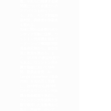
題、それらに関連する諸
問題について弁護士への
アドバイスも行ってい
る。また、キング郡臨時
裁判官、調停者や仲裁者
も務める。
法律に関わる多数のボラ
ンティア活動に従事。ワ
シントン州弁護士協会リ
ーダーシップ機関諮問委
員会発足時から、創立役
員と教員を務める。ま
た、QLAW の創立役員で
もある。ワシントン州弁
護士協会において15年
間、委員会会長、At
Large Governor（協会
代表）を含め広く活躍
し、2013年から2016年
にわたりワシントン州弁
護士協会総裁を務めた。
ワシントン大学法科大学
院で取得した法務博士に
加え、言語学、ロシア