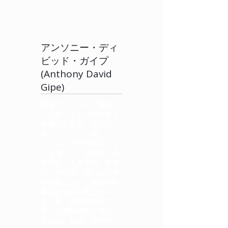
アンソニー・ディ
ビッド・ガイプ
(Anthony David
Gipe)
情報アナリスト、通訳と
して短いキャリアを経て
弁護士となる。オレゴン
州、ワシントン州、カリ
フォルニア州でのキャリ
アを通して、公民権、企
業訴訟、人身傷害、家族
法、同性愛に関わる法律
の分野において複雑な民
事訴訟を引き受けてい
る。州、連邦裁判所で
数々の裁判経験を持つ。
現在は、倫理、雇用問